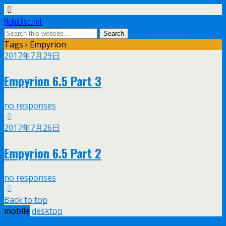
NekoDisc.net
Tags › Empyrion
2017年7月29日
Empyrion 6.5 Part 3
no responses
2017年7月26日
Empyrion 6.5 Part 2
no responses
Back to top
mobile
desktop