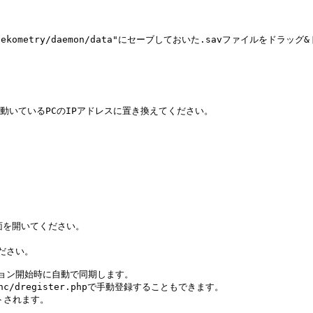
1-2017Nekometry/daemon/data"にセーブしておいた.savファイルをド
tryが動いているPCのIPアドレスに置き換えてください。

画面を開いてください。

ださい。

ション開始時に自動で同期します。

/sync/dregister.phpで手動登録することもできます。

されます。
