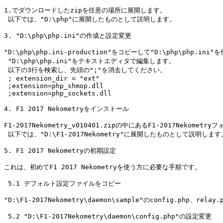
1.でダウンロードしたzipを任意の場所に展開します。

 以下では、"D:\php"に展開したものとして説明します。

3. "D:\php\php.ini"の作成と設定変更

"D:\php\php.ini-production"をコピーして"D:\php\php.in
 "D:\php\php.ini"をテキストエディタで編集します。

 以下の3行を検索し、先頭の";"を消去してください。

 ; extension_dir = "ext"

 ;extension=php_shmop.dll

 ;extension=php_sockets.dll

4. F1 2017 Nekometryをインストール

F1-2017Nekometry_v010401.zipの中にあるF1-2017Nekome
 以下では、"D:\F1-2017Nekometry"に展開したものとして説明します。
5. F1 2017 Nekometryの初期設定

これは、初めてF1 2017 Nekometryを使う方に必要な手順です。

 5.1 デフォルト設定ファイルをコピー

"D:\F1-2017Nekometry\daemon\sample"のconfig.php、rela
 5.2 "D:\F1-2017Nekometry\daemon\config.php"の設定変更
