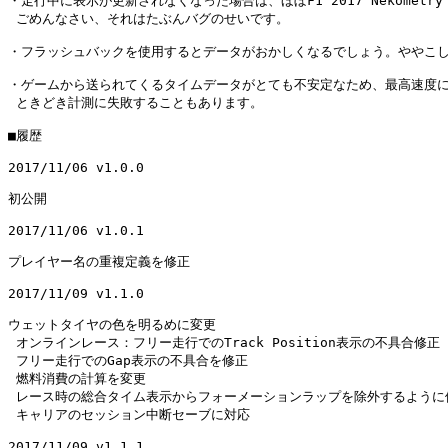
・走行中に表示が更新されなくなった場合は、ほぼF1 2017 Nekometr
 ごめんなさい、それはたぶんバグのせいです。

・フラッシュバックを使用するとデータがおかしくなるでしょう。ややこし
・ゲームから送られてくるタイムデータがとても不安定なため、最高速度に
 ときどき計測に失敗することもあります。

■履歴

2017/11/06 v1.0.0

初公開

2017/11/06 v1.0.1

プレイヤー名の重複定義を修正

2017/11/09 v1.1.0

ウェットタイヤの色を明るめに変更

 オンラインレース：フリー走行でのTrack Position表示の不具合修正

 フリー走行でのGap表示の不具合を修正

 燃料消費の計算を変更

 レース時の総合タイム表示からフォーメーションラップを除外するように修
 キャリアのセッション中断セーブに対応

2017/11/09 v1.1.1
