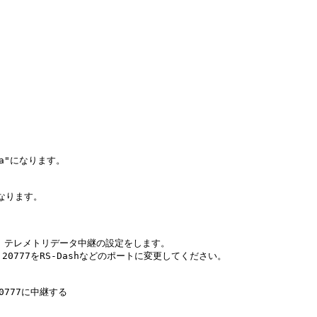
ta"になります。

となります。

、テレメトリデータ中継の設定をします。

20777をRS-Dashなどのポートに変更してください。

0777に中継する
