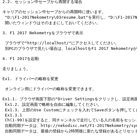
2.2. セッション中セーブから再開する場合

キャリアのセッション中セーブからの再開時に使います。

 "D:\F1-2017Nekometry\03resume.bat"を実行し、"D:\F
 開いたウィンドウはそのままにしておいてください。

3. F1 2017 Nekometryをブラウザで表示

 ブラウザで"http://localhost/"にアクセスしてください。

 別PCのブラウザで見たい場合は、localhostをF1 2017 Nekome
4. F1 2017を起動

走りましょう。

Ex1. ドライバーの略称を変更

 オンライン用にドライバーの略称を変更できます。

Ex1.1. ブラウザ画面下部の"Driver Settingsをクリックし、設定
 Ex1.2. 設定画面で略称を自由に編集してください。

 Ex1.3. 上部のUse Customにチェックを入れてSaveボタンを押してく
 Ex1.3.1

 Ch(1-99)を設定すると、同チャンネルで走行している人の名前をセッ
 自動同期データは、http://nekodisc.net/F1-2017Nekometry
 自動同期データは、最後の登録から2時間後に新たな登録があるとリセット