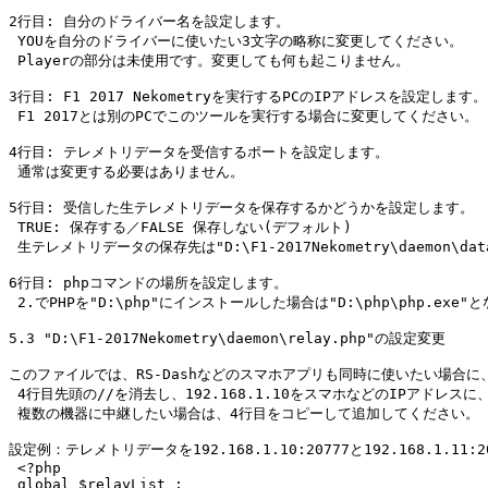
2行目: 自分のドライバー名を設定します。

 YOUを自分のドライバーに使いたい3文字の略称に変更してください。

 Playerの部分は未使用です。変更しても何も起こりません。

3行目: F1 2017 Nekometryを実行するPCのIPアドレスを設定します。

 F1 2017とは別のPCでこのツールを実行する場合に変更してください。

4行目: テレメトリデータを受信するポートを設定します。

 通常は変更する必要はありません。

5行目: 受信した生テレメトリデータを保存するかどうかを設定します。

 TRUE: 保存する／FALSE 保存しない(デフォルト)

 生テレメトリデータの保存先は"D:\F1-2017Nekometry\daemon\da
6行目: phpコマンドの場所を設定します。

 2.でPHPを"D:\php"にインストールした場合は"D:\php\php.exe"
5.3 "D:\F1-2017Nekometry\daemon\relay.php"の設定変更

このファイルでは、RS-Dashなどのスマホアプリも同時に使いたい場合に
 4行目先頭の//を消去し、192.168.1.10をスマホなどのIPアドレスに、
 複数の機器に中継したい場合は、4行目をコピーして追加してください。

設定例：テレメトリデータを192.168.1.10:20777と192.168.1.11:2
 <?php

 global $relayList ;
