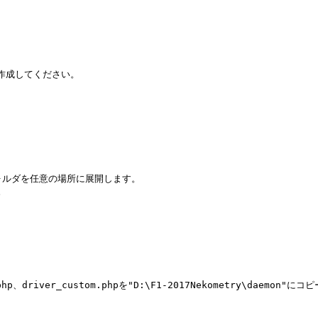
i"を作成してください。

tryフォルダを任意の場所に展開します。



y.php、driver_custom.phpを"D:\F1-2017Nekometry\daemon"