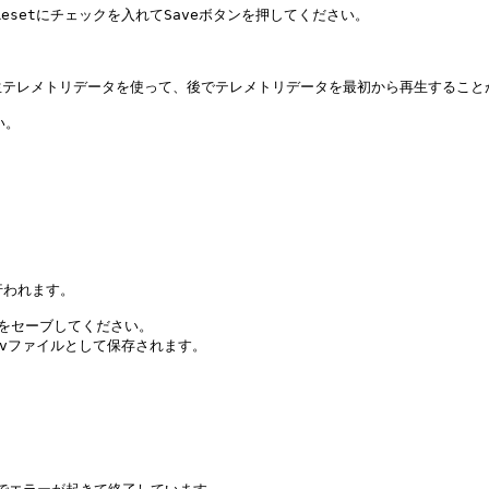
esetにチェックを入れてSaveボタンを押してください。

定で保存された生テレメトリデータを使って、後でテレメトリデータを最初から再生すること
い。

行われます。

をセーブしてください。

に.savファイルとして保存されます。
